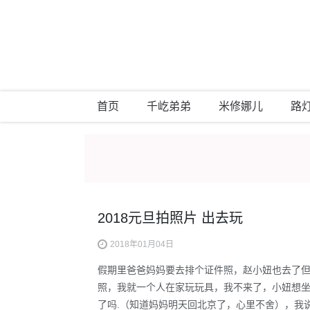
首页
千屹弟弟
米修娜儿
路
2018元旦拍照片 出去玩
2018年01月04日
假期里爸爸妈妈要去排个证件照，赵小妞也去了
照，我就一个人在家玩玩具，我不来了，小妞想
了吗.（知道妈妈明天回北京了，心里不舍），我