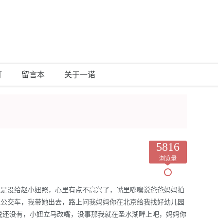
灯
留言本
关于一诺
5816
浏览量
但是没给赵小妞照，心里有点不高兴了，嘴里嘟囔说爸爸妈妈拍
坐公交车，我带她出去，路上问我妈妈你在北京给我找好幼儿园
说还没有，小妞立马改嘴，没事那我就在圣水湖畔上吧，妈妈你