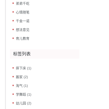
弟弟千屹
心情随笔
千金一诺
想法意见
育儿教育
标签列表
摔下床
(1)
搬家
(2)
淘气
(1)
学舞蹈
(1)
幼儿园
(2)