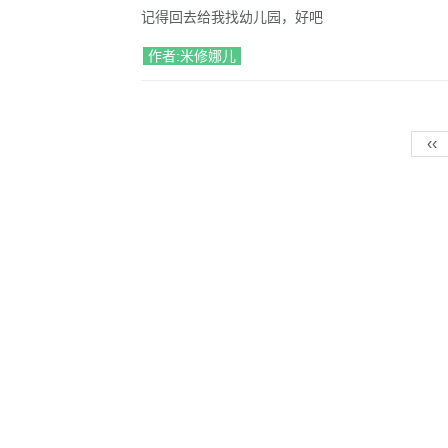
记得回去给我找幼儿园，好吧
作者:米修娜儿
‹‹