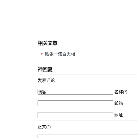
相关文章
晒张一诺百天相
神回复
发表评论:
名称(*)
邮箱
网址
正文(*)