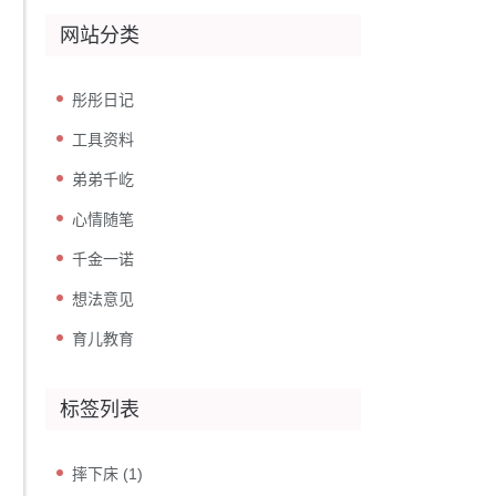
网站分类
彤彤日记
工具资料
弟弟千屹
心情随笔
千金一诺
想法意见
育儿教育
标签列表
摔下床
(1)