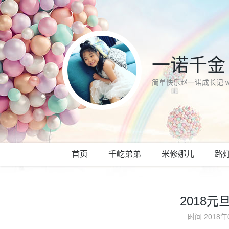
一诺千金
简单快乐赵一诺成长记 www.
首页
千屹弟弟
米修娜儿
路
2018
时间:2018年