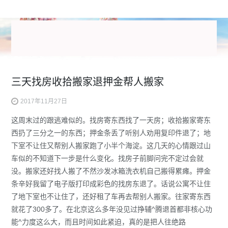
三天找房收拾搬家退押金帮人搬家
2017年11月27日
这周末过的跟逃难似的。找房寄东西找了一天房；收拾搬家寄东
西扔了三分之一的东西；押金条丢了听别人劝用复印件退了；地
下室不让住又帮别人搬家跑了小半个海淀。这几天的心情跟过山
车似的不知道下一步是什么变化。找房子前脚问完不定过会就
没。搬家还好找人搬了不然沙发冰箱洗衣机自己搬得累瘫。押金
条辛好我留了电子版打印成彩色的找房东退了。话说公寓不让住
了地下室也不让住了，还好租了车再去帮别人搬家。往家寄东西
就花了300多了。在北京这么多年没见过挣辅^腾退首都非核心功
能^力度这么大，而且时间如此紧迫，真的是把人往绝路