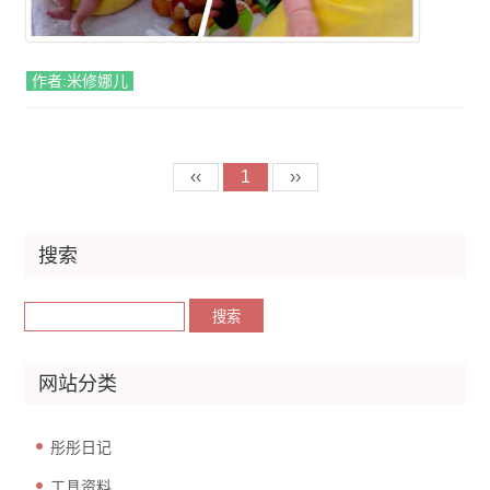
作者:米修娜儿
‹‹
1
››
搜索
网站分类
彤彤日记
工具资料