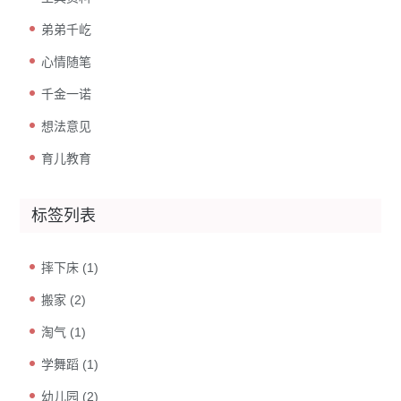
弟弟千屹
心情随笔
千金一诺
想法意见
育儿教育
标签列表
摔下床
(1)
搬家
(2)
淘气
(1)
学舞蹈
(1)
幼儿园
(2)