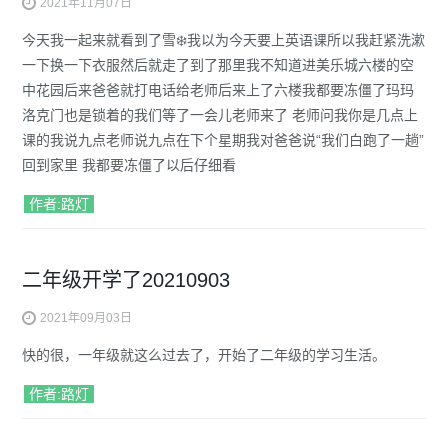
2021年11月07日
今天我一起来就看到了雪❄️我以为今天要上英语课所以我赶紧洗漱
一下换一下衣服然后就走了到了那里我不知道进美乐城六楼的空
中花园后来爸爸就打电话给老师后来上了六楼我都要冻僵了玛玛
洛克门也是锁着的我们等了一会儿老师来了 老师问我你是几点上
课的我说九点老师说九点在下个星期我对爸爸说“我们白跑了一趟”
回到家里 我都要冻僵了以后仔细看
作者:路灯
二年级开学了20210903
2021年09月03日
快的很，一年级就这么过去了，开始了二年级的学习生活。
作者:路灯