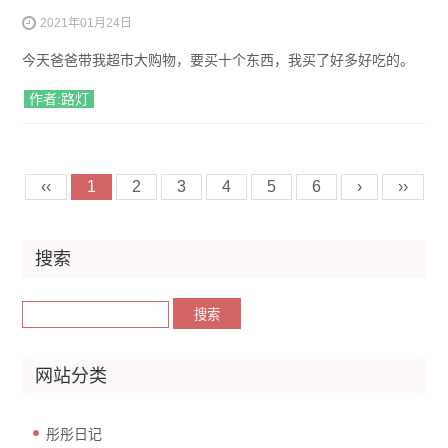
2021年01月24日
今天爸爸带我超市大购物，要买十个东西，我买了好多好吃的。
作者:路灯
‹‹
1
2
3
4
5
6
›
››
搜索
网站分类
彤彤日记