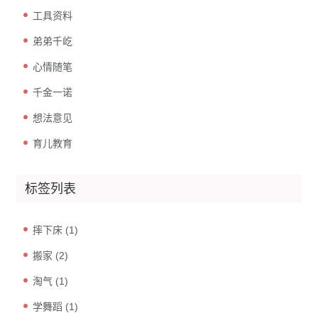
工具资料
弟弟千屹
心情随笔
千金一诺
想法意见
育儿教育
标签列表
摔下床
(1)
搬家
(2)
淘气
(1)
学舞蹈
(1)