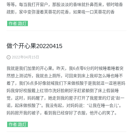
等等。每当我打开窗户，那股淡淡的香味就扑鼻而来，顿时暗香
疏影，家中变弥漫着芙蓉花的花香，如果吸一口芙蓉花的香
作者:路灯
做个开心果20220415
2022年04月15日
我就是我们加里的开心果。昨天，我6点零6分的时候睡着睡着突
然想上测试所，我就去上厕所，可回来到床上我却怎么睡也睡不
着了，我们6点多好像就喊我们下来做核酸于是我就逗一逗爸爸妈
妈我穿好校服戴上红领巾洗好脸刷好牙赶紧躺倒了床上假装睡
觉，这时，妈妈醒了，她走到我的屋子打开了我屋里的灯说“赵一
诺，起床做核酸了”。我没有起，对妈妈说：“让我在睡一会儿”。
妈妈掀开我的被子，看到我已经穿好了衣服，他开心的笑了。
作者:路灯