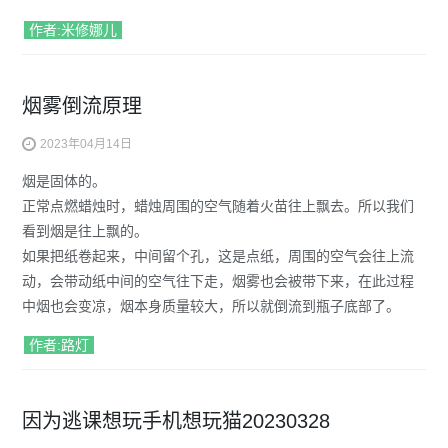
作者:米修娜儿
烟雾倒流原理
2023年04月14日
烟是固体的。
正常点燃蜡烛时，蜡烛周围的空气随着火苗往上飘去。所以我们
看到烟是往上飘的。
如果把纸卷起来，中间留个孔，这是点纸，周围的空气会往上流
动，会带动纸中间的空气往下走，烟雾也会被带下来，在此过程
中烟也会变凉，烟本身质量较大，所以就倒流到瓶子底部了。
作者:路灯
因为逃课想玩手机想玩猫20230328