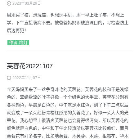
2023年03月29日
周末买了猫，想玩猫，也想玩手机，周一早上肚子疼，不想上
学，下午直接装病不去。被爸爸妈妈识破逃课目的，写检查防止
后边再犯！
作者:路灯
芙蓉花20221107
2022年11月07日
今天妈妈买来了一盆争奇斗艳的芙蓉花。芙蓉花的枝和干是浅绿
色的，翠绿欲流的叶子好像一个个绿色的大手掌，芙蓉花分别有
各种颜色，早晨是白色的，中午就是水红色，到了下午三点以后
就变成了一朵朵红粉青楼红彤彤的芙蓉花了，好似一朵大大的光
荣花。我心想早上很清爽芙蓉花也会觉得很清爽，所以芙蓉花的
颜色就是白色的，中午和下午比较热所以芙蓉花比较偏红，而且
芙蓉花有好多名字，比如地芙蓉、木芙蓉、木莲、拒霜花、华木