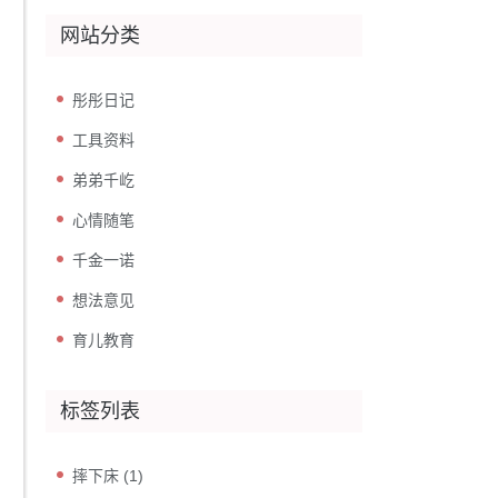
网站分类
彤彤日记
工具资料
弟弟千屹
心情随笔
千金一诺
想法意见
育儿教育
标签列表
摔下床
(1)