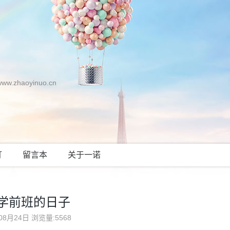
zhaoyinuo.cn
灯
留言本
关于一诺
学前班的日子
08月24日
浏览量:5568