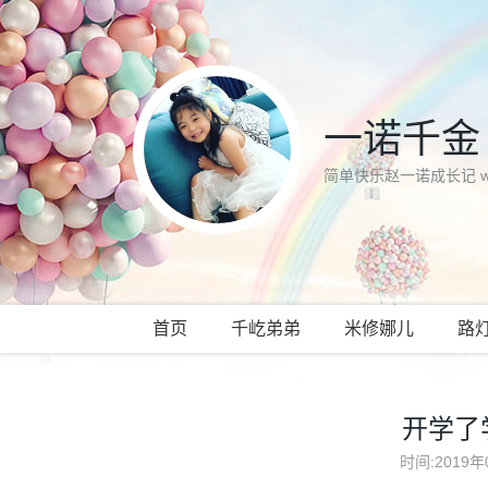
一诺千金
简单快乐赵一诺成长记 www.
首页
千屹弟弟
米修娜儿
路
开学了
时间:2019年